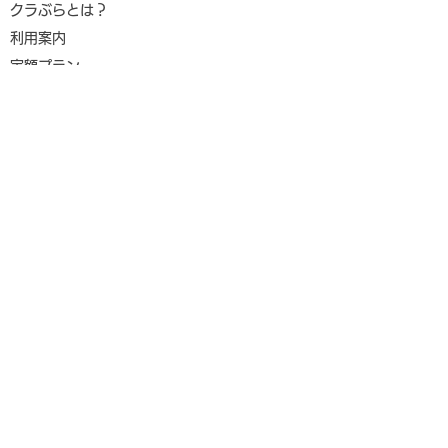
クラぶらとは？
利用案内
​定額プラン
​提携練習場
虎ノ門ゴルフプラザ＆ジム
「トレトピマガジン」で
「マイナビニュ
国分寺セントラルゴルフ
クラぶらが紹介されまし
具・家電レンタ
ガーデン藤ヶ谷ゴルフレンジ
た
ラぶらが紹介さ
梅里カントリークラブ
新富ゴルフプラザ
クラブを予約
​
使うクラブ
​お知らせ
利用規約
​プライバシーポリシー
特定商取引法に基づく表記
​お問い合わせ