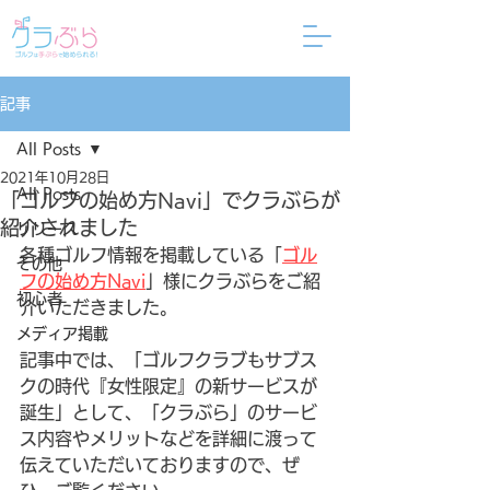
記事
All Posts
2021年10月28日
All Posts
「ゴルフの始め方Navi」でクラぶらが
紹介されました
リリース
各種ゴルフ情報を掲載している「
ゴル
その他
フの始め方Navi
」様にクラぶらをご紹
初心者
介いただきました。
メディア掲載
記事中では、「ゴルフクラブもサブス
クの時代『女性限定』の新サービスが
誕生」として、「クラぶら」のサービ
ス内容やメリットなどを詳細に渡って
伝えていただいておりますので、ぜ