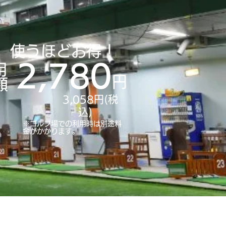
使うほどお得！
2,780
月額
円
3,058円(税
込)
※ゴルフ場での利用時は別途料
金がかかります。