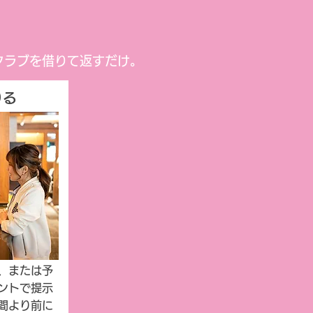
クラブを借りて返すだけ。
りる
、または予
ントで提示
間より前に