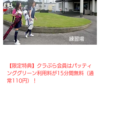
練習場
ガーデン藤ヶ谷ゴルフレンジ
【限定特典】クラぶら会員はパッティ
ンググリーン利用料が15分間無料（通
常110円）！
千葉県柏市にあるゴルフ練習場です。ゴ
ルフスクールの無料体験や、女性限定の
打ち放題・体幹トレーニングなどなど女
性初心者に嬉しい特典がいっぱいです！
JR柏駅から20分、常磐自動車道・ 柏IC
から約30分。
〒277-0932 千葉県柏市藤ヶ谷新田57