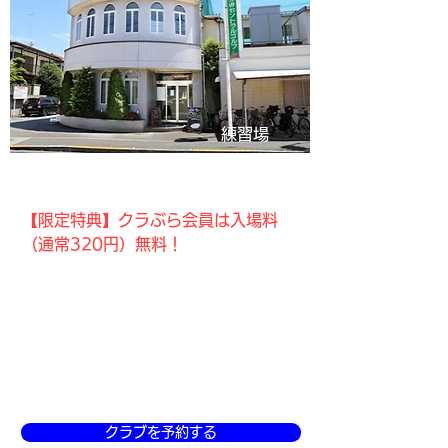
練習場
国分寺セントラルゴルフ
【限定特典】クラぶら会員は入場料
（通常320円）無料！
国立・国分寺・立川エリアのゴルファー
におすすめ。レディースポイントなどお
得なキャンペーンも実施！
最寄駅：国立駅、西国分寺駅、恋ヶ窪駅
〒185-0032 東京都国分寺市日吉町3-20-
15 TEL.
042-576-0562
クラブを予約する