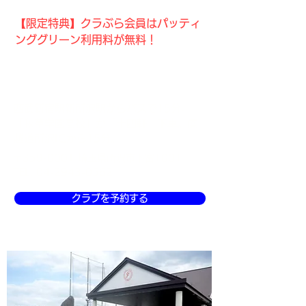
【限定特典】クラぶら会員はパッティ
ンググリーン利用料が無料！
所沢の開放感あふれる250ヤードのゴル
フ練習場です！バンカー練習場、パター
練習場、アプローチ練習場も完備！
西武新宿駅新所沢駅からバスで15分。
「秋草学園高校」か「十四軒」下車。関
越道所沢ICから15分。
〒359-0001 埼玉県所沢市下富1001
TEL.
04-2943-0562
クラブを予約する