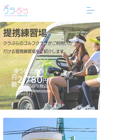
提携練習場
クラぶらのゴルフクラブがご利用いた
だける提携練習場をご紹介します。
使うほどお得！
​月
2,780
円
額
3,058円(税込)
※ゴルフ場での利用時は別途料
金がかかります。