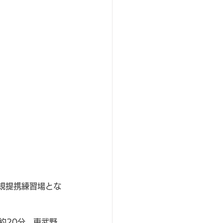
規提携練習場とな
約20分、東武野