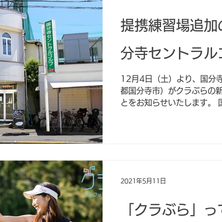
提携練習場追加
分寺セントラル
12月4日（土）より、国分
都国分寺市）がクラぶらの
とをお知らせいたします。 
は、国立駅、西国分寺駅、
行けるアクセスのよい練習場
し、国立・国分寺・立...
2021年5月11日
「クラぶら」っ