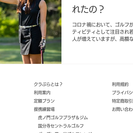
れたの？
コロナ禍において、ゴルフが
ティビティとして注目され
人が増えていますが、高額
ルフ潜在層にとって大きな
変わりはありません。...
クラぶらとは？
利用規約
利用案内
​プライバ
​定額プラン
特定商取引
​提携練習場
​お問い合
虎ノ門ゴルフプラザ＆ジム
国分寺セントラルゴルフ