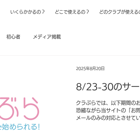
！
いくらかかるの？
どこで使えるの？
どのクラブが使える
初心者
メディア掲載
2025年8月20日
8/23-30の
クラぶらでは、以下期間の
恐縮ながら当サイトの「お
メールのみの対応とさせて
応は休止となります）。 ま
（練習場プランを除く）に