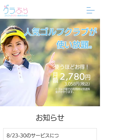
人気ゴルフクラブが
使い放題。
使うほどお得！
​月額
2,780
円
3,058円(税込)
※ゴルフ場での利用時は別途料
金がかかります。
​お知らせ
8/23-30のサービスにつ