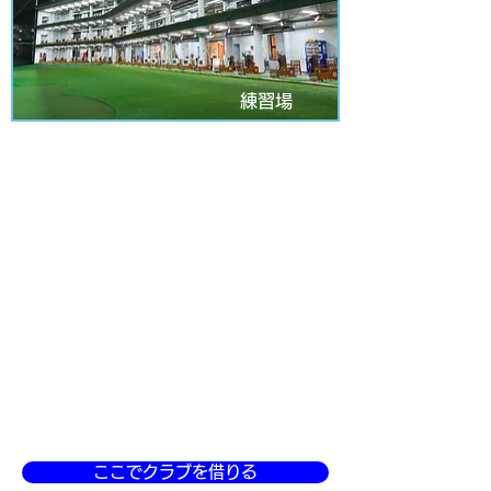
練習場
梅里カントリークラブ
初心者の方でも安心してご利用いただ
けるゴルフ練習場なので「クラぶら」
の会員さんにピッタリ！
東急東横線「日吉駅」から徒歩で15
分/車3分、「武蔵小杉駅」からバスで
15分
〒223-0061 神奈川県横浜市港北区日吉3-
18-4 TEL.
045-563-8877
ここでクラブを借りる