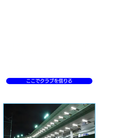
千葉県柏市にあるゴルフ練習場です。
ゴルフスクールの無料体験や、女性限
定の打ち放題・体幹トレーニングなど
など女性初心者に嬉しい特典がいっぱ
いです！
JR柏駅から20分、常磐自動車道・ 柏
ICから約30分。
〒277-0932 千葉県柏市藤ヶ谷新田57
TEL.
04-7193-0270
ここでクラブを借りる