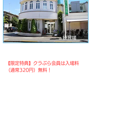
練習場
国分寺セントラルゴルフ
【限定特典】クラぶら会員は入場料
（通常320円）無料！
国立・国分寺・立川エリアのゴルファ
ーにおすすめ。レディースポイントな
どお得なキャンペーンも実施！
最寄駅：国立駅、西国分寺駅、恋ヶ窪
駅
〒185-0032 東京都国分寺市日吉町3-20-
15 TEL.
042-576-0562